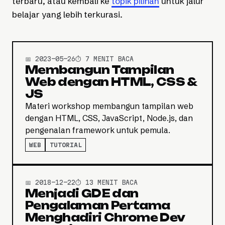
terbaru, atau kembali ke
topik pilihan
untuk jalur
belajar yang lebih terkurasi.
📅 2023-05-26
⏱️ 7 MENIT BACA
Membangun Tampilan
Web dengan HTML, CSS &
JS
Materi workshop membangun tampilan web
dengan HTML, CSS, JavaScript, Node.js, dan
pengenalan framework untuk pemula.
WEB
TUTORIAL
📅 2018-12-22
⏱️ 13 MENIT BACA
Menjadi GDE dan
Pengalaman Pertama
Menghadiri Chrome Dev