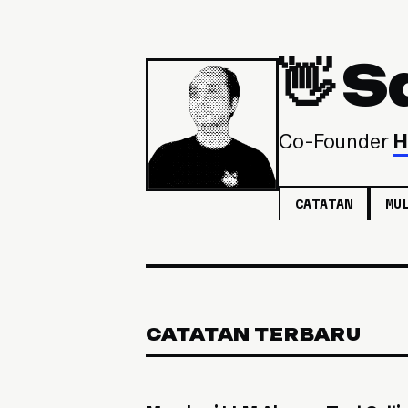
👋 S
Co-Founder
H
CATATAN
MU
CATATAN TERBARU