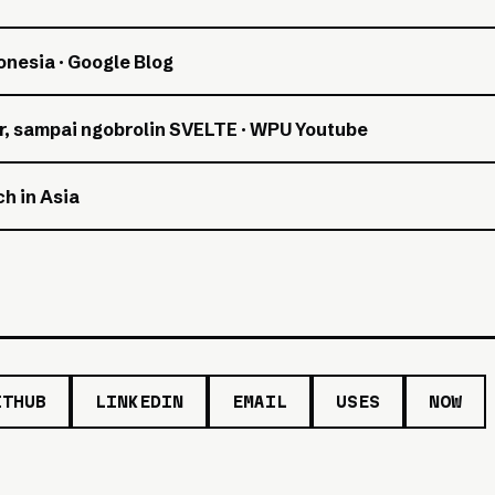
esia · Google Blog
r, sampai ngobrolin SVELTE · WPU Youtube
h in Asia
ITHUB
LINKEDIN
EMAIL
USES
NOW