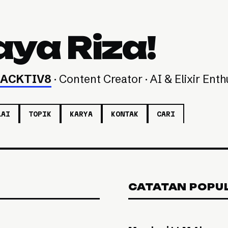
aya Riza!
ACKTIV8
· Content Creator · AI & Elixir Enth
LAI
TOPIK
KARYA
KONTAK
CARI
CATATAN POPU