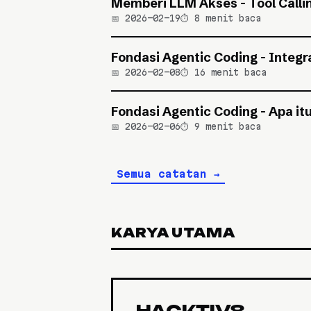
Memberi LLM Akses - Tool Calli
📅 2026-02-19
⏱️ 8 menit baca
Fondasi Agentic Coding - Integr
📅 2026-02-08
⏱️ 16 menit baca
Fondasi Agentic Coding - Apa it
📅 2026-02-06
⏱️ 9 menit baca
Semua catatan →
KARYA UTAMA