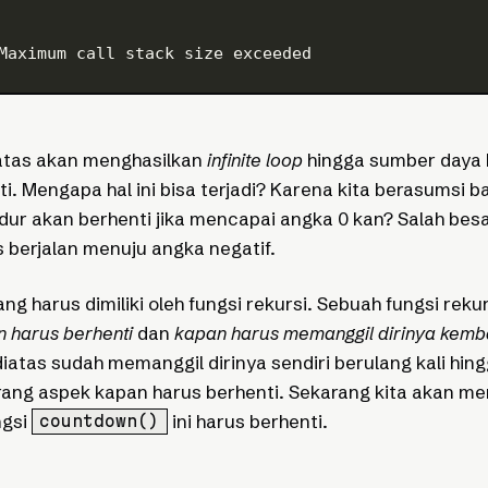
Maximum call stack size exceeded
iatas akan menghasilkan
infinite loop
hingga sumber daya 
ti. Mengapa hal ini bisa terjadi? Karena kita berasumsi 
r akan berhenti jika mencapai angka 0 kan? Salah besa
s berjalan menuju angka negatif.
g harus dimiliki oleh fungsi rekursi. Sebuah fungsi reku
 harus berhenti
dan
kapan harus memanggil dirinya kemba
iatas sudah memanggil dirinya sendiri berulang kali hing
ang aspek kapan harus berhenti. Sekarang kita akan 
ngsi
ini harus berhenti.
countdown()