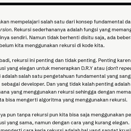
ta akan mempelajari salah satu dari konsep fundamental da
rsion
. Rekursi sederhananya adalah fungsi yang memangg
rinya sendiri. Namun tidak berhenti disitu saja, ada beb
belum kita menggunakan rekursi di kode kita.
adi, rekursi ini penting dan tidak penting. Penting karen
si yang elegan untuk menerapkan D.R.Y atau (
don't repe
rsi adalah salah satu pengetahuan fundamental yang san
a sebagai developer. Dan yang tidak kalah penting adalah
r sana yang menggunakan rekursi sehingga dengan mem
ita bisa mengerti algoritma yang menggunakan rekursi.
a pun tanpa rekursi pun kita bisa saja menggunakan p
usi yang sama, namun dengan cara yang kurang elegan.
mengerti cara kerja rekursi adalah hal yang sangat krusi