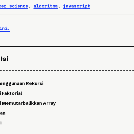
ter-science
,
algoritma
,
javascript
ini.
Isi
enggunaan Rekursi
 Faktorial
i Memutarbalikkan Array
an
i