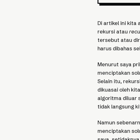
Di artikel ini ki
rekursi atau
recu
tersebut atau di
harus dibahas se
Menurut saya prib
menciptakan solu
Selain itu, reku
dikuasai oleh kit
algoritma dilua
tidak langsung k
Namun sebenarny
menciptakan sol
saya, setidaknya 