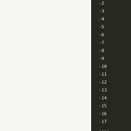
-2
-3
-4
-5
-6
-7
-8
-9
-10
-11
-12
-13
-14
-15
-16
-17
....