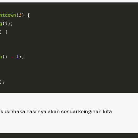
ntdown
(
i
) {
g
(i);
) {
n
(i 
-
 1
);
);
ekusi maka hasilnya akan sesuai keinginan kita.