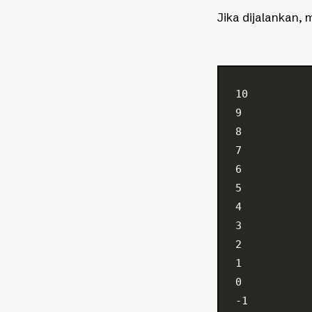
Jika dijalankan,
10
9
8
7
6
5
4
3
2
1
0
-1