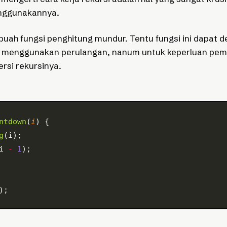
nggunakannya.
ebuah fungsi penghitung mundur. Tentu fungsi ini dapat
n menggunakan perulangan, nanum untuk keperluan pemb
rsi rekursinya.
ntdown
(
i
) {
g
(i);
i 
-
 1
);
);