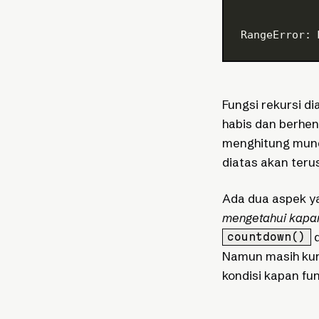
RangeError: 
Fungsi rekursi d
habis dan berhen
menghitung mundu
diatas akan teru
Ada dua aspek yan
mengetahui kapan
d
countdown()
Namun masih kur
kondisi kapan fu