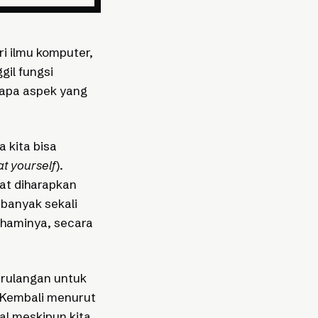
ri ilmu komputer,
il fungsi
erapa aspek yang
a kita bisa
at yourself
).
gat diharapkan
 banyak sekali
ahaminya, secara
erulangan untuk
 Kembali menurut
al meskipun kita