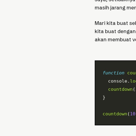
masih jarang me
Mari kita buat s
kita buat denga
akan membuat ve
function
 cou
  console.
lo
  countdown
(
}
countdown
(
10