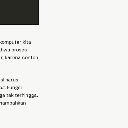
komputer kita
bahwa proses
r, karena contoh
rsi harus
li
. Fungsi
ga tak terhingga.
menambahkan