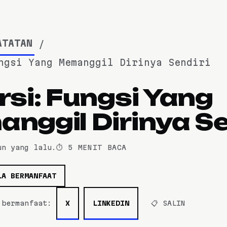
ATATAN
ngsi Yang Memanggil Dirinya Sendiri
rsi: Fungsi Yang
nggil Dirinya Se
un yang lalu
.
⏱️ 5 MENIT BACA
LA BERMANFAAT
a bermanfaat:
X
LINKEDIN
📋 SALIN