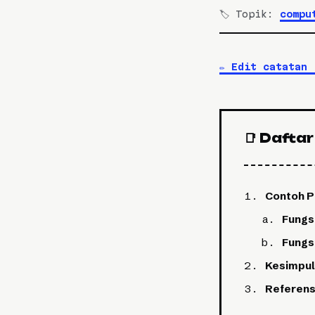
🏷️ Topik:
compu
✏️
Edit catatan 
📑 Daftar 
Contoh P
Fungsi
Fungs
Kesimpul
Referens