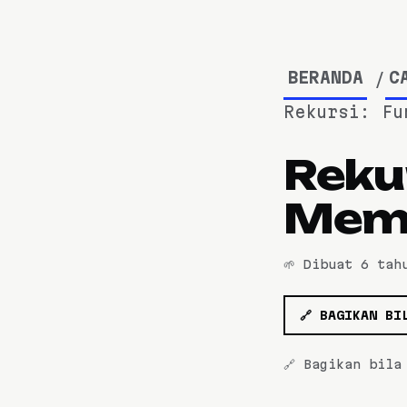
BERANDA
C
Rekursi: Fu
Reku
Mema
🌱 Dibuat
6 tah
🔗 BAGIKAN BI
🔗 Bagikan bil