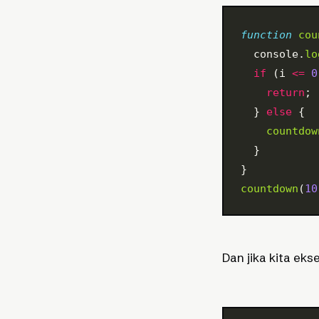
function
 cou
  console.
lo
  if
 (i 
<=
 0
    return
;
  } 
else
 {
    countdow
  }
}
countdown
(
10
Dan jika kita eks