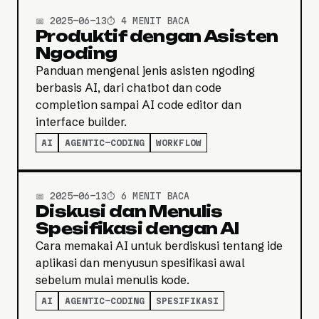
📅 2025-06-13
⏱️ 4 MENIT BACA
Produktif dengan Asisten
Ngoding
Panduan mengenal jenis asisten ngoding
berbasis AI, dari chatbot dan code
completion sampai AI code editor dan
interface builder.
AI
AGENTIC-CODING
WORKFLOW
📅 2025-06-13
⏱️ 6 MENIT BACA
Diskusi dan Menulis
Spesifikasi dengan AI
Cara memakai AI untuk berdiskusi tentang ide
aplikasi dan menyusun spesifikasi awal
sebelum mulai menulis kode.
AI
AGENTIC-CODING
SPESIFIKASI