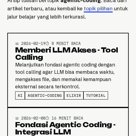
Arsip tulisan bertopik
agentic-coding
. Baca dari
artikel terbaru, atau kembali ke
topik pilihan
untuk
jalur belajar yang lebih terkurasi.
📅 2026-02-19
⏱️ 8 MENIT BACA
Memberi LLM Akses - Tool
Calling
Melanjutkan fondasi agentic coding dengan
tool calling agar LLM bisa membaca waktu,
mengakses file, dan memakai kemampuan
eksternal secara terkontrol.
AI
AGENTIC-CODING
ELIXIR
TUTORIAL
📅 2026-02-08
⏱️ 16 MENIT BACA
Fondasi Agentic Coding -
Integrasi LLM