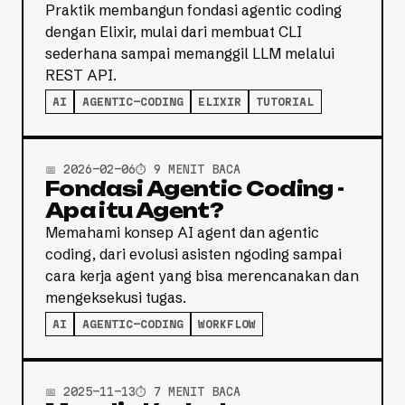
Praktik membangun fondasi agentic coding
dengan Elixir, mulai dari membuat CLI
sederhana sampai memanggil LLM melalui
REST API.
AI
AGENTIC-CODING
ELIXIR
TUTORIAL
📅 2026-02-06
⏱️ 9 MENIT BACA
Fondasi Agentic Coding -
Apa itu Agent?
Memahami konsep AI agent dan agentic
coding, dari evolusi asisten ngoding sampai
cara kerja agent yang bisa merencanakan dan
mengeksekusi tugas.
AI
AGENTIC-CODING
WORKFLOW
📅 2025-11-13
⏱️ 7 MENIT BACA