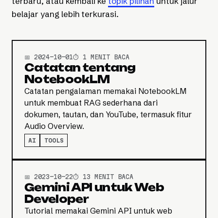
terbaru, atau kembali ke
topik pilihan
untuk jalur
belajar yang lebih terkurasi.
📅 2024-10-01
⏱️ 1 MENIT BACA
Catatan tentang
NotebookLM
Catatan pengalaman memakai NotebookLM
untuk membuat RAG sederhana dari
dokumen, tautan, dan YouTube, termasuk fitur
Audio Overview.
AI
TOOLS
📅 2023-10-22
⏱️ 13 MENIT BACA
Gemini API untuk Web
Developer
Tutorial memakai Gemini API untuk web