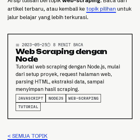
Arsip tulisan bertopik
web-scraping
. Baca dari
artikel terbaru, atau kembali ke
topik pilihan
untuk
jalur belajar yang lebih terkurasi.
📅 2023-05-25
⏱️ 8 MENIT BACA
Web Scraping dengan
Node
Tutorial web scraping dengan Node.js, mulai
dari setup proyek, request halaman web,
parsing HTML, ekstraksi data, sampai
menyimpan hasil scraping.
JAVASCRIPT
NODEJS
WEB-SCRAPING
TUTORIAL
< SEMUA TOPIK