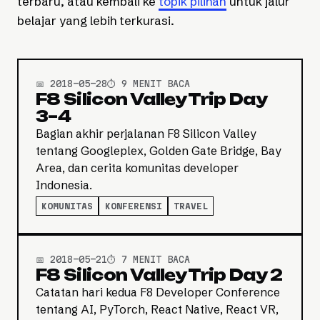
terbaru, atau kembali ke
topik pilihan
untuk jalur
belajar yang lebih terkurasi.
📅 2018-05-28
⏱️ 9 MENIT BACA
F8 Silicon Valley Trip Day
3–4
Bagian akhir perjalanan F8 Silicon Valley
tentang Googleplex, Golden Gate Bridge, Bay
Area, dan cerita komunitas developer
Indonesia.
KOMUNITAS
KONFERENSI
TRAVEL
📅 2018-05-21
⏱️ 7 MENIT BACA
F8 Silicon Valley Trip Day 2
Catatan hari kedua F8 Developer Conference
tentang AI, PyTorch, React Native, React VR,