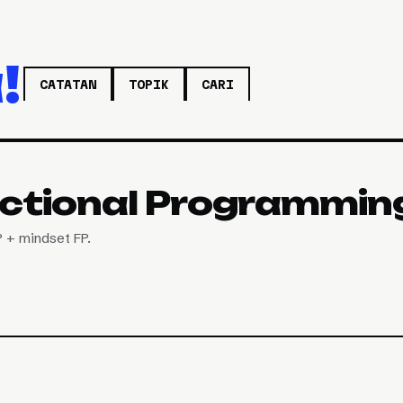
!
CATATAN
TOPIK
CARI
unctional Programmin
P + mindset FP.