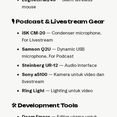
mouse
🎙️ Podcast & Livestream Gear
iSK CM-20
— Condenser microphone.
For Livestream
Samson Q2U
— Dynamic USB
microphone. For Podcast
Steinberg UR-12
— Audio interface
Sony a5100
— Kamera untuk video dan
livestream
Ring Light
— Lighting untuk video
🛠️ Development Tools
Doom Emacs
— Editor utama untuk