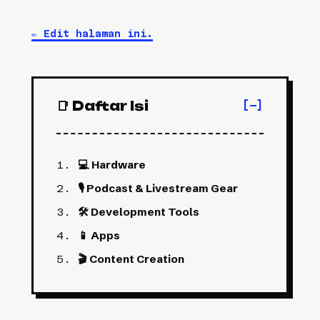
✏️
Edit halaman ini.
📑 Daftar Isi
💻 Hardware
🎙️ Podcast & Livestream Gear
🛠️ Development Tools
📱 Apps
🎬 Content Creation