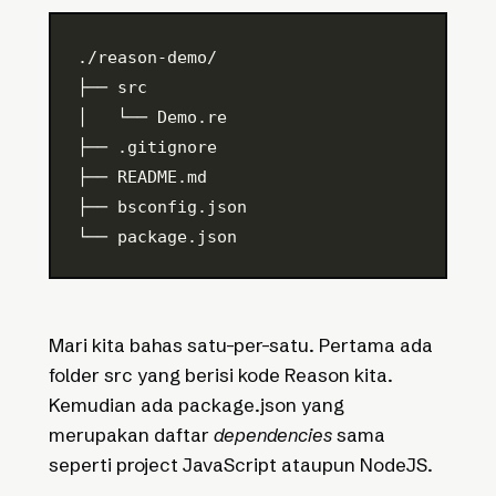
./reason-demo/
├── src
│   └── Demo.re
├── .gitignore
├── README.md
├── bsconfig.json
└── package.json
Mari kita bahas satu-per-satu. Pertama ada
folder src yang berisi kode Reason kita.
Kemudian ada package.json yang
merupakan daftar
dependencies
sama
seperti project JavaScript ataupun NodeJS.