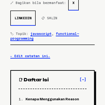
🔗 Bagikan bila bermanfaat:
X
LINKEDIN
📋 SALIN
🏷️ Topik:
javascript
,
functional-
programming
✏️
Edit catatan ini.
📑 Daftar Isi
Kenapa Menggunakan Reason