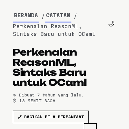
BERANDA
CATATAN
🌙
Perkenalan ReasonML,
Sintaks Baru untuk OCaml
Perkenalan
ReasonML,
Sintaks Baru
untuk OCaml
🌱 Dibuat
7 tahun yang lalu
.
⏱️ 13 MENIT BACA
🔗 BAGIKAN BILA BERMANFAAT