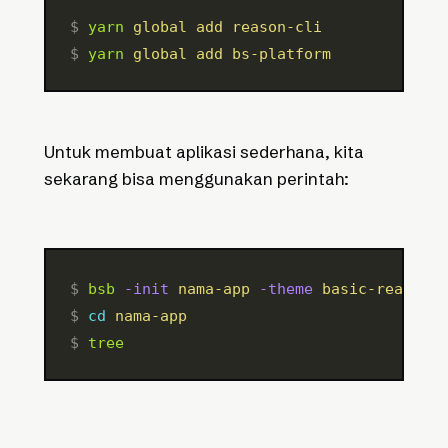
$ 
yarn
 global
 add
 reason-cli
$ 
yarn
 global
 add
 bs-platform
Untuk membuat aplikasi sederhana, kita
sekarang bisa menggunakan perintah:
$ 
bsb
 -init
 nama-app
 -theme
 basic-reason
$ 
cd
 nama-app
$ 
tree