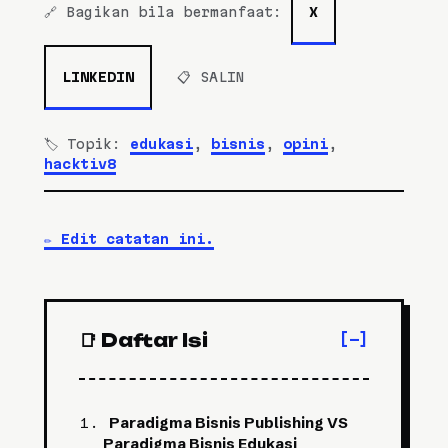
🔗 Bagikan bila bermanfaat:
X
LINKEDIN
📋 SALIN
🏷️ Topik:
edukasi
,
bisnis
,
opini
,
hacktiv8
✏️
Edit catatan ini.
📑 Daftar Isi
Paradigma Bisnis Publishing VS
Paradigma Bisnis Edukasi